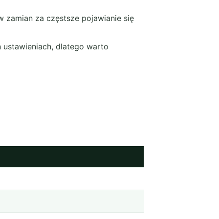
w zamian za częstsze pojawianie się
 ustawieniach, dlatego warto