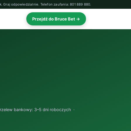
k. Graj odpowiedzialnie. Telefon zaufania: 801 889 880.
Przejdź do Bruce Bet →
· przelew bankowy: 3–5 dni roboczych ·