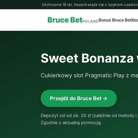
Ukończone 18 lat. Hazard wiąże się z ryzykiem uzależni
Bruce Bet
Bonus Bruce Bet
Ko
POLAND
Sweet Bonanza 
Cukierkowy slot Pragmatic Play z m
Przejdź do Bruce Bet →
Depozyt od od ok. 20 zł (zależnie od metody i
Zgodnie z aktualną promocją