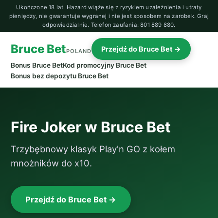
Ukończone 18 lat. Hazard wiąże się z ryzykiem uzależnienia i utraty
pieniędzy, nie gwarantuje wygranej i nie jest sposobem na zarobek. Graj
odpowiedzialnie. Telefon zaufania: 801 889 880.
Bruce Bet
Przejdź do Bruce Bet →
POLAND
Bonus Bruce Bet
Kod promocyjny Bruce Bet
Bonus bez depozytu Bruce Bet
Fire Joker w Bruce Bet
Trzybębnowy klasyk Play'n GO z kołem
mnożników do x10.
Przejdź do Bruce Bet →