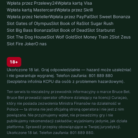
Wpłata przez Przelewy24
Wpłata kartą Visa
Wpłata kartą Mastercard
Wpłata przez Skrill
Wpłata przez Neteller
Wpłata przez PayPal
Slot Sweet Bonanza
Slot Gates of Olympus
Slot Book of Ra
Slot Sugar Rush
Slot Big Bass Bonanza
Slot Book of Dead
Slot Starburst
Slot The Dog House
Slot Wolf Gold
Slot Money Train 2
Slot Zeus
Slot Fire Joker
O nas
18+
Ukończone 18 lat. Graj odpowiedzialnie — hazard może uzależniać
i nie gwarantuje wygranej. Telefon zaufania: 801 889 880
(bezpłatna infolinia KCPU dla osób z problemem hazardowym).
Ten serwis to niezależny przewodnik informacyjny o marce Bruce Bet.
Bruce Bet prowadzi operator offshore działający na licencji Curaçao,
który nie posiada zezwolenia Ministra Finansów na działalność w
Polsce — ta strona nie jest oficjalną stroną operatora i nie jest z nim
powiązana. Nie przyjmujemy wpłat, nie prowadzimy gry i nie
publikujemy rekomendacji zakładów; wyjaśniamy jedynie, jak działa
platforma. Sprawdź przepisy obowiązujące w Twojej jurysdykcji.
Ukończone 18 lat. Telefon zaufania: 801 889 880.